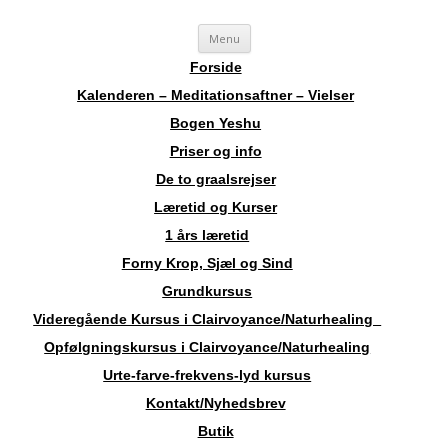
Skip
Sosha
Landskendt Clairvoyant, Healer, Harpespiller, Forfatter, Counsellor,
Menu
to
content
Aura-Soma Terapeut, og Druide.
Forside
Kalenderen – Meditationsaftner – Vielser
Bogen Yeshu
Priser og info
De to graalsrejser
Læretid og Kurser
1 års læretid
Forny Krop, Sjæl og Sind
Grundkursus
Videregående Kursus i Clairvoyance/Naturhealing
Opfølgningskursus i Clairvoyance/Naturhealing
Urte-farve-frekvens-lyd kursus
Kontakt/Nyhedsbrev
Butik