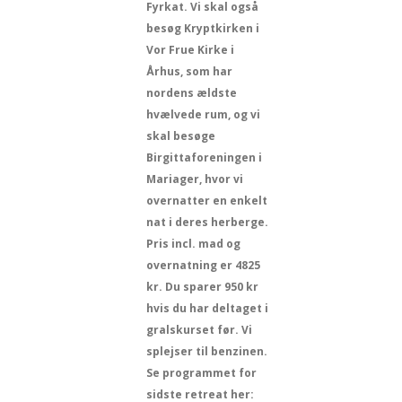
Fyrkat. Vi skal også
besøg Kryptkirken i
Vor Frue Kirke i
Århus, som har
nordens ældste
hvælvede rum, og vi
skal besøge
Birgittaforeningen i
Mariager, hvor vi
overnatter en enkelt
nat i deres herberge.
Pris incl. mad og
overnatning er 4825
kr. Du sparer 950 kr
hvis du har deltaget i
gralskurset før. Vi
splejser til benzinen.
Se programmet for
sidste retreat her: