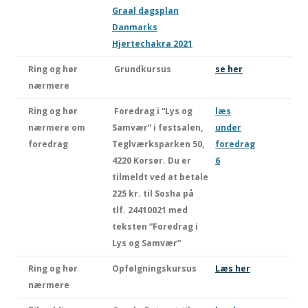
Graal dagsplan
Danmarks
Hjertechakra 2021
Ring og hør
Grundkursus
se her
nærmere
Ring og hør
Foredrag i “Lys og
læs
nærmere om
Samvær” i festsalen,
under
foredrag
Teglværksparken 50,
foredrag
4220 Korsør. Du er
6
tilmeldt ved at betale
225 kr. til Sosha på
tlf. 24410021 med
teksten ”Foredrag i
Lys og Samvær”
Ring og hør
Opfølgningskursus
Læs her
nærmere