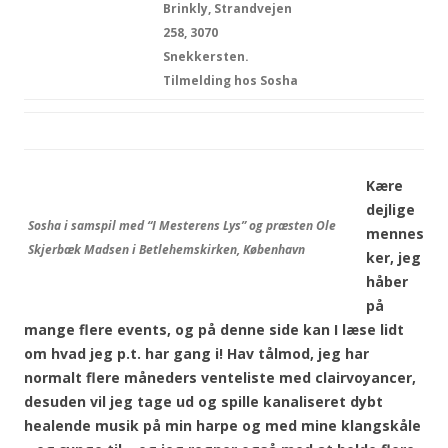
Brinkly, Strandvejen
258, 3070
Snekkersten.
Tilmelding hos Sosha
Kære
dejlige
Sosha i samspil med “I Mesterens Lys” og præsten Ole
mennes
Skjerbæk Madsen i Betlehemskirken, København
ker, jeg
håber
på
mange flere events, og på denne side kan I læse lidt
om hvad jeg p.t. har gang i! Hav tålmod, jeg har
normalt flere måneders venteliste med
clairvoyancer,
desuden vil jeg tage ud og spille kanaliseret dybt
healende musik på min harpe og med mine klangskåle