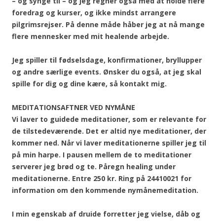
– og synge til – og jeg regner også med at holde flere
foredrag og kurser, og ikke mindst arrangere
pilgrimsrejser. På denne måde håber jeg at nå mange
flere mennesker med mit healende arbejde.
Jeg spiller til fødselsdage, konfirmationer, bryllupper
og andre særlige events. Ønsker du også, at jeg skal
spille for dig og dine kære, så kontakt mig.
MEDITATIONSAFTNER VED NYMÅNE
Vi laver to guidede meditationer, som er relevante for
de tilstedeværende. Det er altid nye meditationer, der
kommer ned. Når vi laver meditationerne spiller jeg til
på min harpe. I pausen mellem de to meditationer
serverer jeg brød og te. Påregn healing under
meditationerne. Entre 250 kr. Ring på 24410021 for
information om den kommende nymånemeditation.
I min egenskab af druide forretter jeg vielse, dåb og