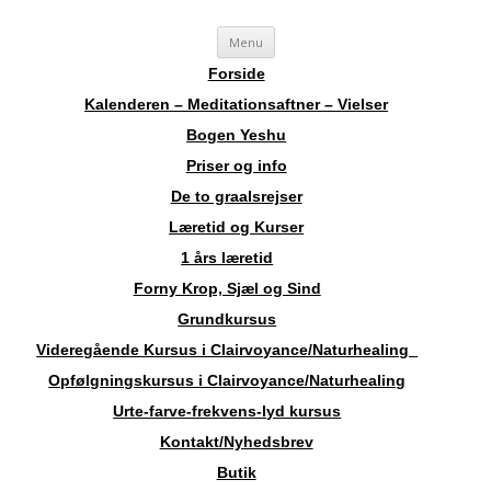
Videre
Sosha
Landskendt Clairvoyant, Healer, Harpespiller, Forfatter, Counsellor,
Menu
til
indhold
Aura-Soma Terapeut, og Druide.
Forside
Kalenderen – Meditationsaftner – Vielser
Bogen Yeshu
Priser og info
De to graalsrejser
Læretid og Kurser
1 års læretid
Forny Krop, Sjæl og Sind
Grundkursus
Videregående Kursus i Clairvoyance/Naturhealing
Opfølgningskursus i Clairvoyance/Naturhealing
Urte-farve-frekvens-lyd kursus
Kontakt/Nyhedsbrev
Butik