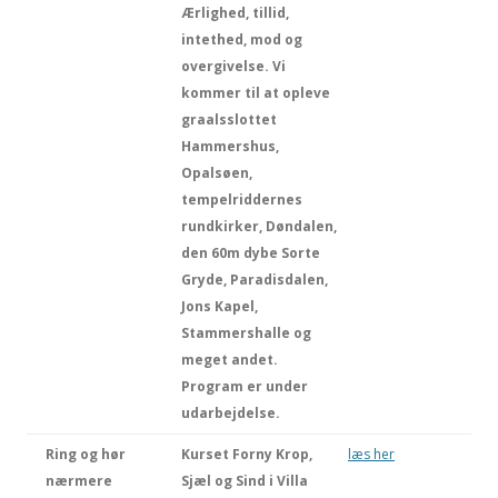
Ærlighed, tillid,
intethed, mod og
overgivelse. Vi
kommer til at opleve
graalsslottet
Hammershus,
Opalsøen,
tempelriddernes
rundkirker, Døndalen,
den 60m dybe Sorte
Gryde, Paradisdalen,
Jons Kapel,
Stammershalle og
meget andet.
Program er under
udarbejdelse.
Ring og hør
Kurset Forny Krop,
læs her
nærmere
Sjæl og Sind i Villa