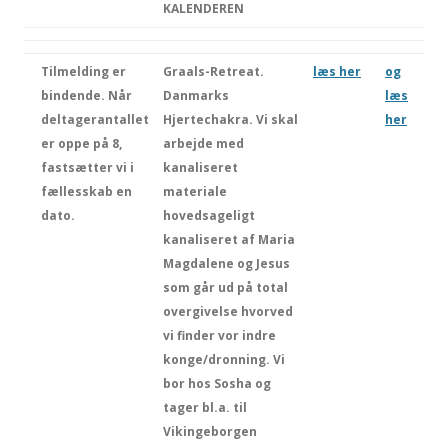
KALENDEREN
Tilmelding er
Graals-Retreat.
læs her
og
bindende. Når
Danmarks
læs
deltagerantallet
Hjertechakra. Vi skal
her
er oppe på 8,
arbejde med
fastsætter vi i
kanaliseret
fællesskab en
materiale
dato.
hovedsageligt
kanaliseret af Maria
Magdalene og Jesus
som går ud på total
overgivelse hvorved
vi finder vor indre
konge/dronning. Vi
bor hos Sosha og
tager bl.a. til
Vikingeborgen