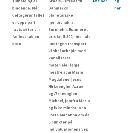
Tilmelding er
Graals-Retreat til
læs her
og
bindende. Når
Danmarks
her
deltagerantallet
planetariske
er oppe på 8,
hjertechakra,
fastsætter vi i
Bornholm. Estimeret
fællesskab en
pris kr. 5.800,- incl. alt
dato.
undtagen transport.
Vi skal arbejde med
kanaliseret
materiale ifølge
mestre som Maria
Magdalene, Jesus,
Ærkeenglen Azrael
og Ærkeenglen
Michael, Jomfru Maria
og ikke mindst: Den
Sorte Madonna om de
5 punkter på
individuationens vej: