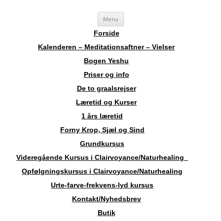
Videre
Sosha
Landskendt Clairvoyant, Healer, Harpespiller, Forfatter, Counsellor,
Menu
til
indhold
Aura-Soma Terapeut, og Druide.
Forside
Kalenderen – Meditationsaftner – Vielser
Bogen Yeshu
Priser og info
De to graalsrejser
Læretid og Kurser
1 års læretid
Forny Krop, Sjæl og Sind
Grundkursus
Videregående Kursus i Clairvoyance/Naturhealing
Opfølgningskursus i Clairvoyance/Naturhealing
Urte-farve-frekvens-lyd kursus
Kontakt/Nyhedsbrev
Butik