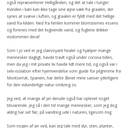
også repræsenterer Helligånden, og det at tale i tunger.
Kvinden i bøn kan ikke tage sine øjne væk fra graalen, der
synes at svæve i luften, og graalen er fyldt med det hellige
vand fra kilden. Ned fra himlen kommer blomsternes essens
og forenes med det livgivende vand, og fuglene drikker
visdommen deraf.
Som I jo ved er jeg clairvoyant healer og hjælper mange
mennesker dagligt, havde travlt også under corona-tiden,
men da jeg i mit private liv havde lidt mere tid, og også var i
selv-isolation efter hjemvendelse som guide for pilgrimme fra
Montserrat, Spanien, har dette åbnet mine sanser yderligere
for den vidunderlige natur omkring os.
Jeg ved, at mange af jer derude også har oplevet noget
tilsvarende. Jeg så i den tid mange mennesker, som jeg dog
aldrig har set før, på vandring ude i naturen, ligesom mig.
Som nogen af jer ved, kan jeg tale med dyr, sten, planter,