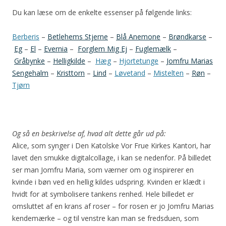
Du kan læse om de enkelte essenser på følgende links:
Berberis
–
Betlehems Stjerne
–
Blå Anemone
–
Brøndkarse
–
Eg
–
El
–
Evernia
–
Forglem Mig Ej
–
Fuglemælk
–
Gråbynke
–
Helligkilde
–
Hæg
–
Hjortetunge
–
Jomfru Marias
Sengehalm
–
Kristtorn
–
Lind
–
Løvetand
–
Mistelten
–
Røn
–
Tjørn
Og så en beskrivelse af, hvad alt dette går ud på:
Alice, som synger i Den Katolske Vor Frue Kirkes Kantori, har
lavet den smukke digitalcollage, i kan se nedenfor. På billedet
ser man Jomfru Maria, som værner om og inspirerer en
kvinde i bøn ved en hellig kildes udspring. Kvinden er klædt i
hvidt for at symbolisere tankens renhed. Hele billedet er
omsluttet af en krans af roser – for rosen er jo Jomfru Marias
kendemærke – og til venstre kan man se fredsduen, som