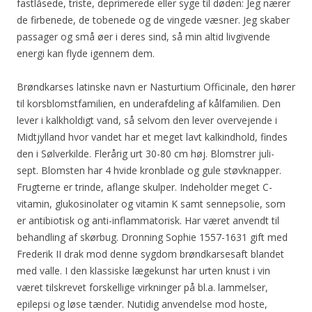
fastlåsede, triste, deprimerede eller syge til døden: Jeg nærer
de firbenede, de tobenede og de vingede væsner. Jeg skaber
passager og små øer i deres sind, så min altid livgivende
energi kan flyde igennem dem.
Brøndkarses latinske navn er Nasturtium Officinale, den hører
til korsblomstfamilien, en underafdeling af kålfamilien. Den
lever i kalkholdigt vand, så selvom den lever overvejende i
Midtjylland hvor vandet har et meget lavt kalkindhold, findes
den i Sølverkilde. Flerårig urt 30-80 cm høj. Blomstrer juli-
sept. Blomsten har 4 hvide kronblade og gule støvknapper.
Frugterne er trinde, aflange skulper. Indeholder meget C-
vitamin, glukosinolater og vitamin K samt sennepsolie, som
er antibiotisk og anti-inflammatorisk. Har været anvendt til
behandling af skørbug. Dronning Sophie 1557-1631 gift med
Frederik II drak mod denne sygdom brøndkarsesaft blandet
med valle. I den klassiske lægekunst har urten knust i vin
været tilskrevet forskellige virkninger på bl.a. lammelser,
epilepsi og løse tænder. Nutidig anvendelse mod hoste,