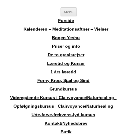
Videre
Sosha
Landskendt Clairvoyant, Healer, Harpespiller, Forfatter, Counsellor,
Menu
til
indhold
Aura-Soma Terapeut, og Druide.
Forside
Kalenderen – Meditationsaftner – Vielser
Bogen Yeshu
Priser og info
De to graalsrejser
Læretid og Kurser
1 års læretid
Forny Krop, Sjæl og Sind
Grundkursus
Videregående Kursus i Clairvoyance/Naturhealing
Opfølgningskursus i Clairvoyance/Naturhealing
Urte-farve-frekvens-lyd kursus
Kontakt/Nyhedsbrev
Butik