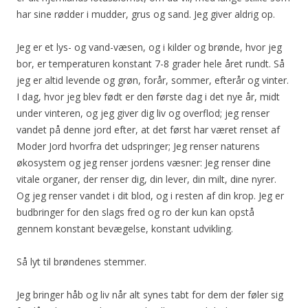
har sine rødder i mudder, grus og sand. Jeg giver aldrig op.
Jeg er et lys- og vand-væsen, og i kilder og brønde, hvor jeg
bor, er temperaturen konstant 7-8 grader hele året rundt. Så
jeg er altid levende og grøn, forår, sommer, efterår og vinter.
I dag, hvor jeg blev født er den første dag i det nye år, midt
under vinteren, og jeg giver dig liv og overflod; jeg renser
vandet på denne jord efter, at det først har været renset af
Moder Jord hvorfra det udspringer; Jeg renser naturens
økosystem og jeg renser jordens væsner: Jeg renser dine
vitale organer, der renser dig, din lever, din milt, dine nyrer.
Og jeg renser vandet i dit blod, og i resten af din krop. Jeg er
budbringer for den slags fred og ro der kun kan opstå
gennem konstant bevægelse, konstant udvikling.
Så lyt til brøndenes stemmer.
Jeg bringer håb og liv når alt synes tabt for dem der føler sig