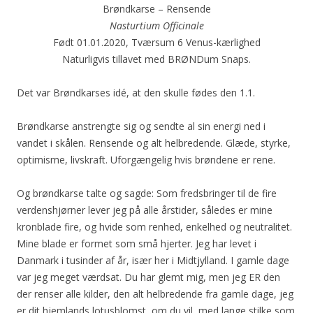
Brøndkarse – Rensende
Nasturtium Officinale
Født 01.01.2020, Tværsum 6 Venus-kærlighed
Naturligvis tillavet med BRØNDum Snaps.
Det var Brøndkarses idé, at den skulle fødes den 1.1.
Brøndkarse anstrengte sig og sendte al sin energi ned i
vandet i skålen. Rensende og alt helbredende. Glæde, styrke,
optimisme, livskraft. Uforgængelig hvis brøndene er rene.
Og brøndkarse talte og sagde: Som fredsbringer til de fire
verdenshjørner lever jeg på alle årstider, således er mine
kronblade fire, og hvide som renhed, enkelhed og neutralitet.
Mine blade er formet som små hjerter. Jeg har levet i
Danmark i tusinder af år, især her i Midtjylland. I gamle dage
var jeg meget værdsat. Du har glemt mig, men jeg ER den
der renser alle kilder, den alt helbredende fra gamle dage, jeg
er dit hjemlands lotusblomst, om du vil, med lange stilke som