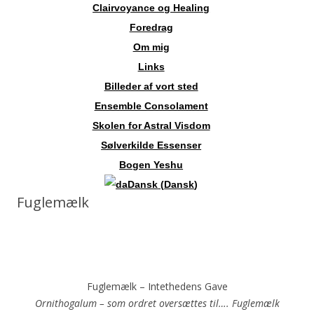
Clairvoyance og Healing
Foredrag
Om mig
Links
Billeder af vort sted
Ensemble Consolament
Skolen for Astral Visdom
Sølverkilde Essenser
Bogen Yeshu
Dansk
(
Dansk
)
Fuglemælk
Fuglemælk – Intethedens Gave
Ornithogalum – som ordret oversættes til…. Fuglemælk