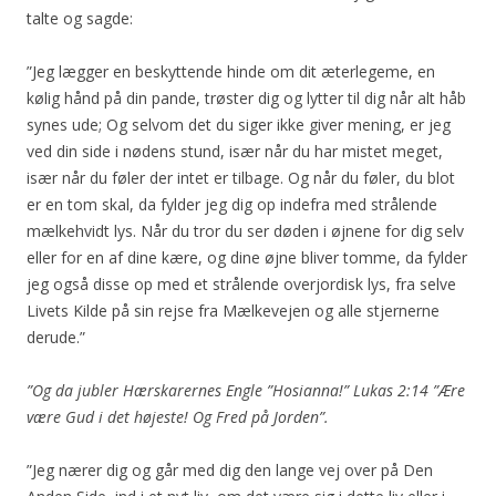
talte og sagde:
”Jeg lægger en beskyttende hinde om dit æterlegeme, en
kølig hånd på din pande, trøster dig og lytter til dig når alt håb
synes ude; Og selvom det du siger ikke giver mening, er jeg
ved din side i nødens stund, især når du har mistet meget,
især når du føler der intet er tilbage. Og når du føler, du blot
er en tom skal, da fylder jeg dig op indefra med strålende
mælkehvidt lys. Når du tror du ser døden i øjnene for dig selv
eller for en af dine kære, og dine øjne bliver tomme, da fylder
jeg også disse op med et strålende overjordisk lys, fra selve
Livets Kilde på sin rejse fra Mælkevejen og alle stjernerne
derude.”
”Og da jubler Hærskarernes Engle ”Hosianna!” Lukas 2:14 ”Ære
være Gud i det højeste! Og Fred på Jorden”.
”Jeg nærer dig og går med dig den lange vej over på Den