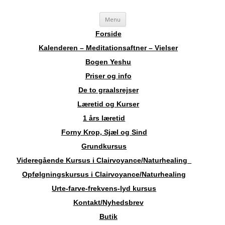
Videre
Sosha
Landskendt Clairvoyant, Healer, Harpespiller, Forfatter, Counsellor,
Menu
til
indhold
Aura-Soma Terapeut, og Druide.
Forside
Kalenderen – Meditationsaftner – Vielser
Bogen Yeshu
Priser og info
De to graalsrejser
Læretid og Kurser
1 års læretid
Forny Krop, Sjæl og Sind
Grundkursus
Videregående Kursus i Clairvoyance/Naturhealing
Opfølgningskursus i Clairvoyance/Naturhealing
Urte-farve-frekvens-lyd kursus
Kontakt/Nyhedsbrev
Butik