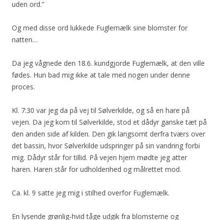
uden ord.”
Og med disse ord lukkede Fuglemælk sine blomster for
natten…
Da jeg vågnede den 18.6. kundgjorde Fuglemælk, at den ville
fødes. Hun bad mig ikke at tale med nogen under denne
proces.
Kl. 7:30 var jeg da på vej til Sølverkilde, og så en hare på
vejen. Da jeg kom til Sølverkilde, stod et dådyr ganske tæt på
den anden side af kilden. Den gik langsomt derfra tværs over
det bassin, hvor Sølverkilde udspringer på sin vandring forbi
mig. Dådyr står for tillid. På vejen hjem mødte jeg atter
haren. Haren står for udholdenhed og målrettet mod.
Ca. kl. 9 satte jeg mig i stilhed overfor Fuglemælk.
En lysende grønlig-hvid tåge udgik fra blomsterne og