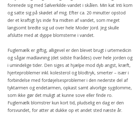
forenede sig med Sølverkilde-vandet i skålen. Min kat Inti kom
og satte sig på skødet af mig. Efter ca. 20 minutter opstod
der et kraftigt lys inde fra midten af vandet, som meget
langsomt bredte sig ud over hele Moder Jord. Jeg skulle
afslutte med at dyppe blomsterne i vandet.
Fuglemælk er giftig, alligevel er den blevet brugt i urtemedicin
og sågar madlavning (det sidste frarådes) over hele jorden og
i umindelige tider. Den siges at hjælpe mod dyb angst, kræft,
hjerteproblemer inkl. kolesterol og blodtryk, smerter – især i
forbindelse med fordøjelsesproblemer i den nederste del af
tyktarmen og endetarmen, opkast samt alvorlige sygdomme,
som ikke gør det muligt at kunne sove eller finde ro.
Fuglemælk blomstrer kun kort tid, pludselig en dag er den
forsvundet, for atter at dukke op et andet sted næste år.