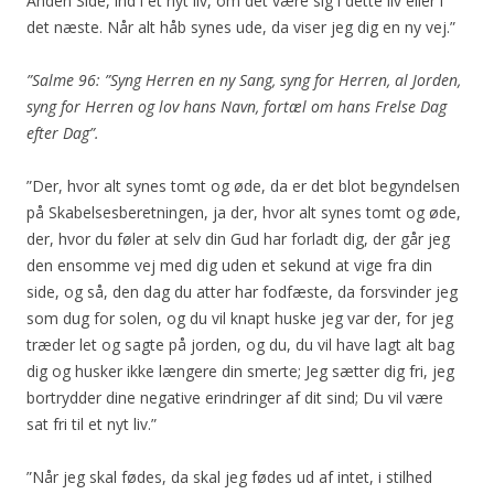
Anden Side, ind i et nyt liv, om det være sig i dette liv eller i
det næste. Når alt håb synes ude, da viser jeg dig en ny vej.”
”Salme 96: ”Syng Herren en ny Sang, syng for Herren, al Jorden,
syng for Herren og lov hans Navn, fortæl om hans Frelse Dag
efter Dag”.
”Der, hvor alt synes tomt og øde, da er det blot begyndelsen
på Skabelsesberetningen, ja der, hvor alt synes tomt og øde,
der, hvor du føler at selv din Gud har forladt dig, der går jeg
den ensomme vej med dig uden et sekund at vige fra din
side, og så, den dag du atter har fodfæste, da forsvinder jeg
som dug for solen, og du vil knapt huske jeg var der, for jeg
træder let og sagte på jorden, og du, du vil have lagt alt bag
dig og husker ikke længere din smerte; Jeg sætter dig fri, jeg
bortrydder dine negative erindringer af dit sind; Du vil være
sat fri til et nyt liv.”
”Når jeg skal fødes, da skal jeg fødes ud af intet, i stilhed