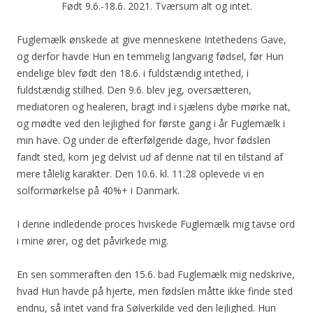
Født 9.6.-18.6. 2021. Tværsum alt og intet.
Fuglemælk ønskede at give menneskene Intethedens Gave,
og derfor havde Hun en temmelig langvarig fødsel, før Hun
endelige blev født den 18.6. i fuldstændig intethed, i
fuldstændig stilhed. Den 9.6. blev jeg, oversætteren,
mediatoren og healeren, bragt ind i sjælens dybe mørke nat,
og mødte ved den lejlighed for første gang i år Fuglemælk i
min have. Og under de efterfølgende dage, hvor fødslen
fandt sted, kom jeg delvist ud af denne nat til en tilstand af
mere tålelig karakter. Den 10.6. kl. 11:28 oplevede vi en
solformørkelse på 40%+ i Danmark.
I denne indledende proces hviskede Fuglemælk mig tavse ord
i mine ører, og det påvirkede mig.
En sen sommeraften den 15.6. bad Fuglemælk mig nedskrive,
hvad Hun havde på hjerte, men fødslen måtte ikke finde sted
endnu, så intet vand fra Sølverkilde ved den lejlighed. Hun